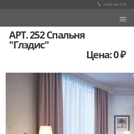
+7923 490 7172
Togg
navi
АРТ. 252 Спальня
"Глэдис"
Цена: 0 ₽